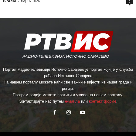
ISradio
-
мај 16, 2026
0
Портал Радио-телевизије Источно Сарајево је портал који је у служби
грађана Источног Сарајева.
На нашем порталу можете наћи све важније вијести из нашег града и
регије.
Програм радија можете пратити и уживо на нашем порталу.
Контактирајте нас путем
е-маила
или
контакт форме
.