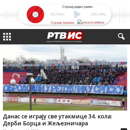
Слушај радио уживо
88,3 MHz
105,6 MHz
Слушај локално
Данас се играју све утакмице 34. кола:
Дерби Борца и Жељезничара