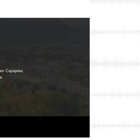
ог Сарајева.
е.