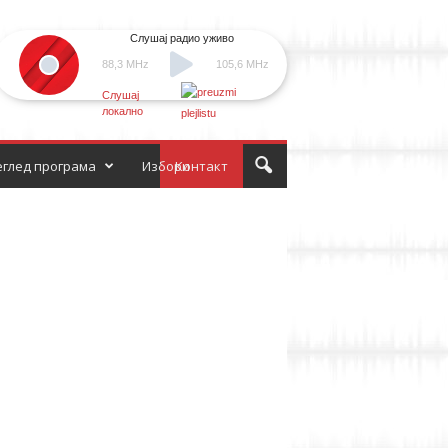
Слушај радио уживо
88,3 MHz
105,6 MHz
Слушај
локално
глед програма
Избори
Контакт