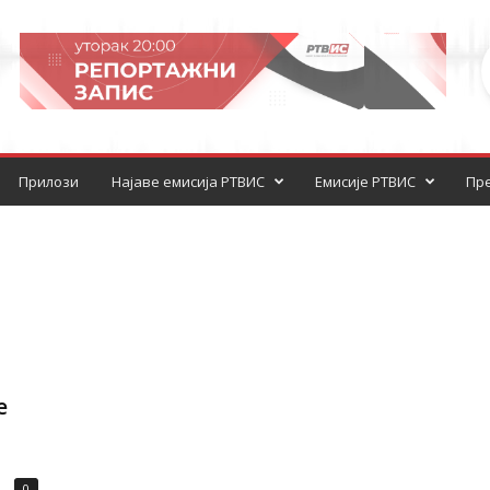
Прилози
Најаве емисија РТВИС
Емисије РТВИС
Пре
е
0