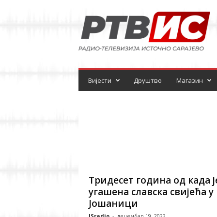
Р
а
д
и
о
-
т
е
Вијести
Друштво
Магазин
л
е
в
и
з
и
ј
а
Тридесет година од када ј
угашена славска свијећа у
Јошаници
ISradio
-
децембар 19, 2022