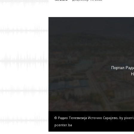
Портал Ради
Н
© Радио Телевизија Источно Сарајево, by
pixer
pcenter.ba