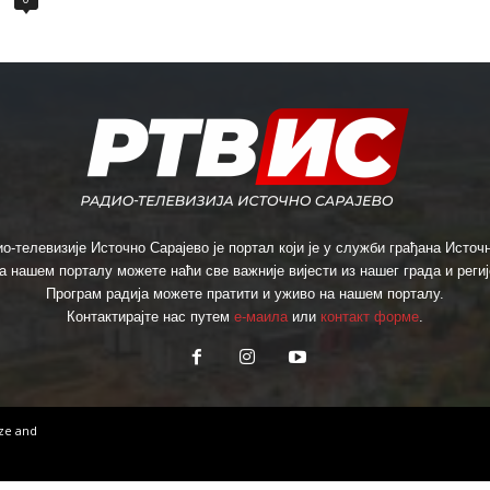
о-телевизије Источно Сарајево је портал који је у служби грађана Источн
а нашем порталу можете наћи све важније вијести из нашег града и региј
Програм радија можете пратити и уживо на нашем порталу.
Контактирајте нас путем
е-маила
или
контакт форме
.
ize
and