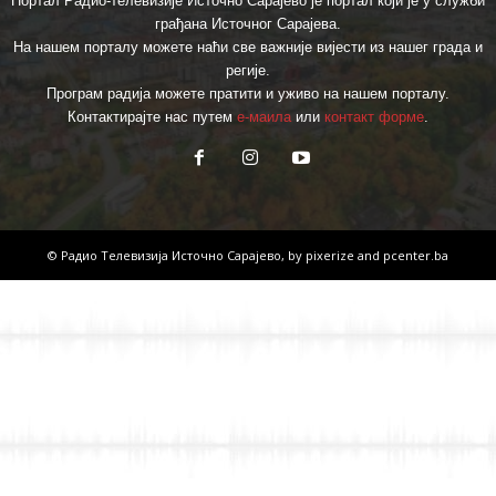
Портал Радио-телевизије Источно Сарајево је портал који је у служби
грађана Источног Сарајева.
На нашем порталу можете наћи све важније вијести из нашег града и
регије.
Програм радија можете пратити и уживо на нашем порталу.
Контактирајте нас путем
е-маила
или
контакт форме
.
© Радио Телевизија Источно Сарајево, by
pixerize
and
pcenter.ba