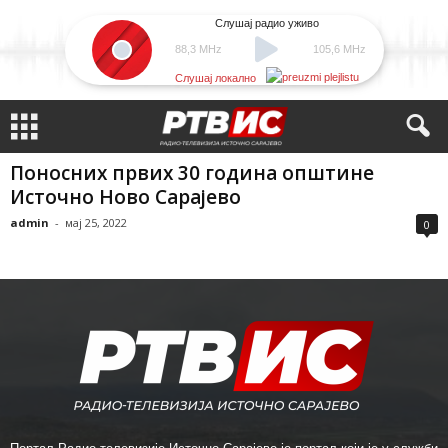
Слушај радио уживо
88,3 MHz
105,6 MHz
Слушај локално
Поносних првих 30 година општинe
Источно Ново Сарајево
admin
-
мај 25, 2022
0