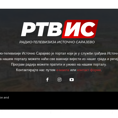
о-телевизије Источно Сарајево је портал који је у служби грађана Источн
а нашем порталу можете наћи све важније вијести из нашег града и региј
Програм радија можете пратити и уживо на нашем порталу.
Контактирајте нас путем
е-маила
или
контакт форме
.
ize
and