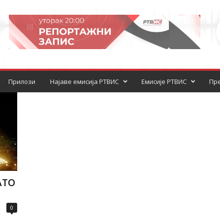
Прилози
Најаве емисија РТВИС
Емисије РТВИС
Пре
АТО
0