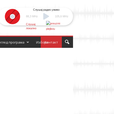
Слушај радио уживо
88,3 MHz
105,6 MHz
Слушај
локално
глед програма
Избори
Контакт