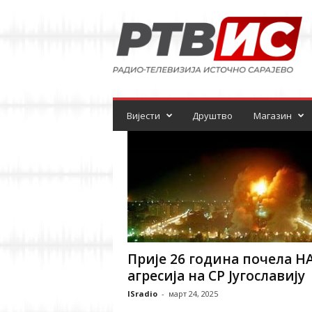
Р
а
д
и
о
-
т
е
Вијести
Друштво
Магазин
л
е
в
и
з
и
ј
а
Прије 26 година почела Н
агресија на СР Југославију
ISradio
-
март 24, 2025