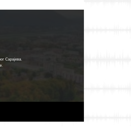
ог Сарајева.
е.