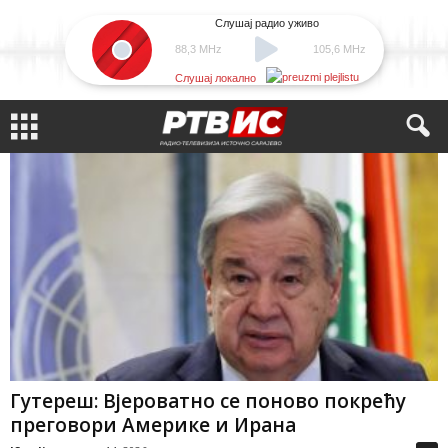
Слушај радио уживо
88,3 MHz
105,6 MHz
Слушај локално
Гутереш: Вјероватно се поново покрећу
преговори Америке и Ирана