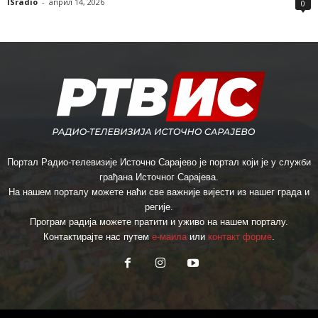
ISradio
-
април 14, 2026
0
Портал Радио-телевизије Источно Сарајево је портал који је у служби
грађана Источног Сарајева.
На нашем порталу можете наћи све важније вијести из нашег града и
регије.
Програм радија можете пратити и уживо на нашем порталу.
Контактирајте нас путем
е-маила
или
контакт форме
.