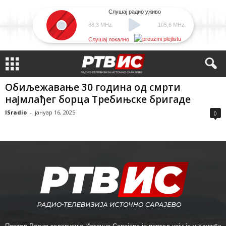
Слушај радио уживо
88,3 MHz
105,6 MHz
Слушај локално
Обиљежавање 30 година од смрти
најмлађег борца Требињске бригаде
ISradio
-
јануар 16, 2025
0