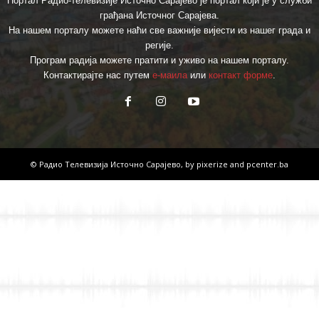
Портал Радио-телевизије Источно Сарајево је портал који је у служби
грађана Источног Сарајева.
На нашем порталу можете наћи све важније вијести из нашег града и
регије.
Програм радија можете пратити и уживо на нашем порталу.
Контактирајте нас путем
е-маила
или
контакт форме
.
© Радио Телевизија Источно Сарајево, by
pixerize
and
pcenter.ba