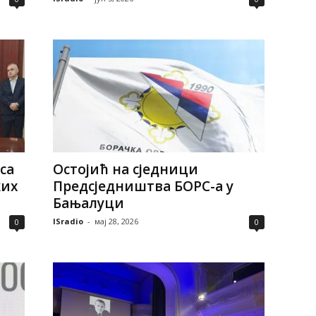
са
Остојић на сједници
ких
Предсједништва БОРС-а у
Бањалуци
ISradio
-
мај 28, 2026
0
0