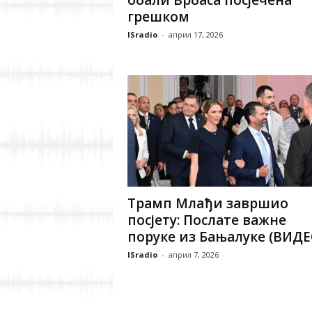
обали Врбаса посјечена
грешком
ISradio
-
април 17, 2026
Трамп Млађи завршио
посјету: Послате важне
поруке из Бањалуке (ВИДЕ
ISradio
-
април 7, 2026