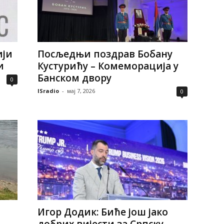
ији
Посљедњи поздрав Бобану
и
Кустурићу – Комеморација у
Банском двору
0
ISradio
-
мај 7, 2026
0
Игор Додик: Биће још јако