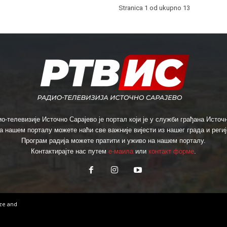
Stranica 1 od ukupno 13
о-телевизије Источно Сарајево је портал који је у служби грађана Источн
а нашем порталу можете наћи све важније вијести из нашег града и региј
Програм радија можете пратити и уживо на нашем порталу.
Контактирајте нас путем
е-маила
или
контакт форме
.
ize
and