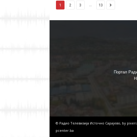
...
1
2
3
13
Портал Ради
Н
© Радио Телевизија Источно Сарајево, by
pixer
pcenter.ba