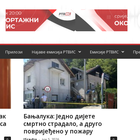
Прилози
Најаве емисија РТВИС
Емисије РТВИС
Пре
ак
Бањалука: Једно дијете
са
смртно страдало, а друго
повријеђено у пожару
ISradio
-
јун 5, 2026
0
0