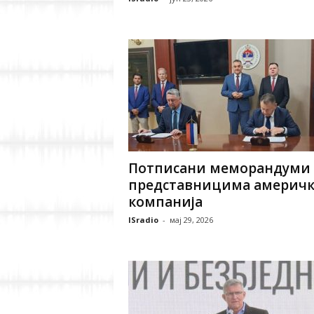
Потписани меморандуми 
представницима америч
компанија
ISradio
-
мај 29, 2026