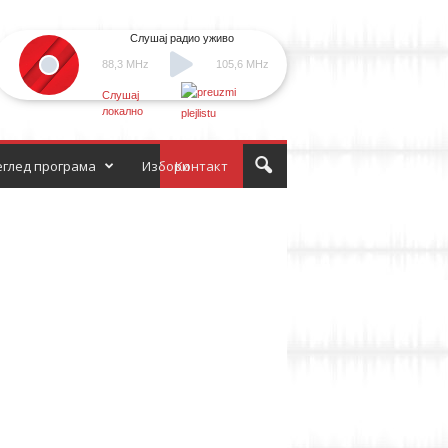
Слушај радио уживо
88,3 MHz
105,6 MHz
Слушај
локално
глед програма
Избори
Контакт