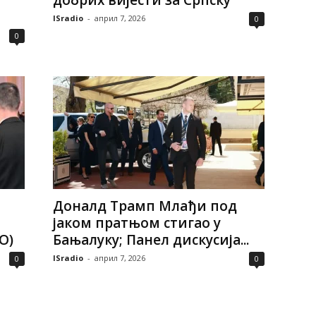
добрих вијести за Српску
ISradio
-
април 7, 2026
0
0
Доналд Трамп Млађи под
јаком пратњом стигао у
О)
Бањалуку; Панел дискусија...
ISradio
-
април 7, 2026
0
0