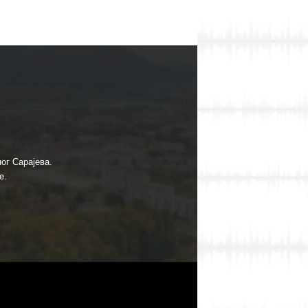
ог Сарајева.
е.