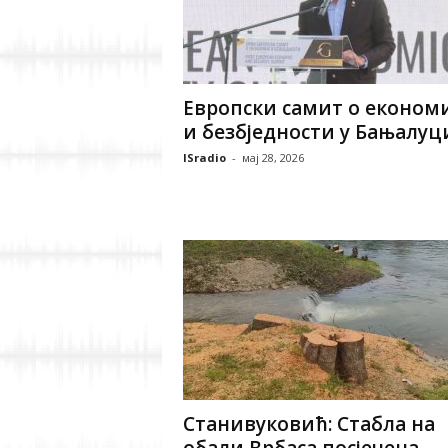
Европски самит о економ
и безбједности у Бањалуц
ISradio
-
мај 28, 2026
Станивуковић: Стабла на