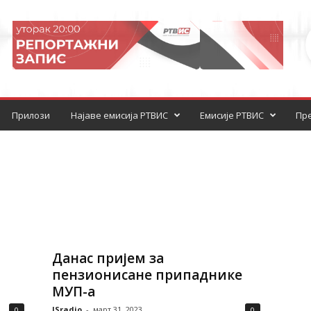
Прилози
Најаве емисија РТВИС
Емисије РТВИС
Пре
Данас пријем за
пензионисане припаднике
МУП-а
ISradio
-
март 31, 2023
0
0