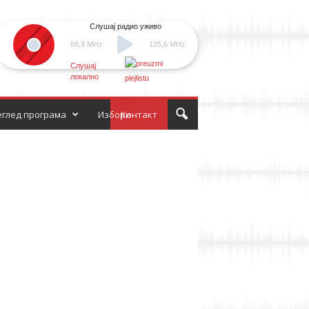
Слушај радио уживо
88,3 MHz
105,6 MHz
Слушај
локално
глед програма
Избори
Контакт