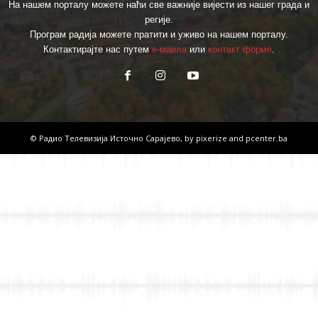
На нашем порталу можете наћи све важније вијести из нашег града и
регије.
Програм радија можете пратити и уживо на нашем порталу.
Контактирајте нас путем
е-маила
или
контакт форме
.
© Радио Телевизија Источно Сарајево, by
pixerize
and
pcenter.ba