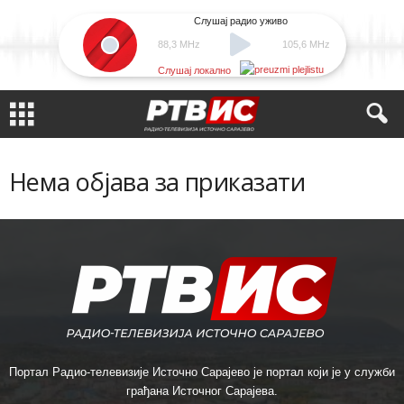
Слушај радио уживо
88,3 MHz
105,6 MHz
Слушај локално
Нема објава за приказати
Портал Радио-телевизије Источно Сарајево је портал који је у служби
грађана Источног Сарајева.