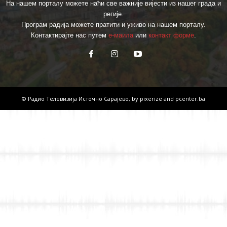
На нашем порталу можете наћи све важније вијести из нашег града и
регије.
Програм радија можете пратити и уживо на нашем порталу.
Контактирајте нас путем
е-маила
или
контакт форме
.
© Радио Телевизија Источно Сарајево, by
pixerize
and
pcenter.ba