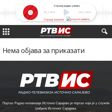
Слушај радио уживо
88,3 MHz
105,6 MHz
Слушај локално
Нема објава за приказати
Портал Радио-телевизије Источно Сарајево је портал који је у служби
грађана Источног Сарајева.