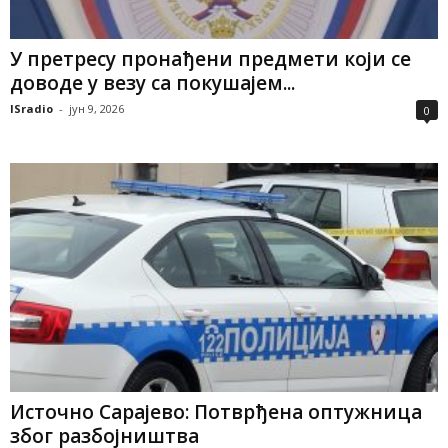
У претресу пронађени предмети који се
доводе у везу са покушајем...
ISradio
-
јун 9, 2026
0
Источно Сарајево: Потврђена оптужница
због разбојништва