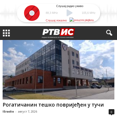
Слушај радио уживо
88,3 MHz
105,6 MHz
Слушај локално
Рогатичанин тешко повријеђен у тучи
ISradio
-
август 7, 2026
0