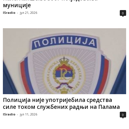
муниције
ISradio
-
јул 21, 2026
0
Полиција није употријебила средства
силе током службених радњи на Палама
ISradio
-
јул 11, 2026
0