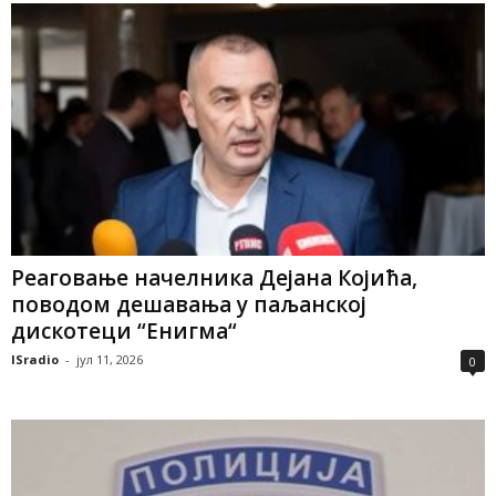
Реаговање начелника Дејана Којића,
поводом дешавања у паљанској
дискотеци “Енигма“
ISradio
-
јул 11, 2026
0