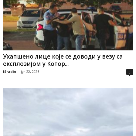
Ухапшено лице које се доводи у везу са
експлозијом у Котор...
ISradio
-
јул 22, 2026
0