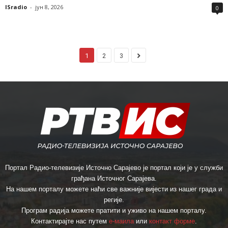
ISradio
-
јун 8, 2026
0
1
2
3
Портал Радио-телевизије Источно Сарајево је портал који је у служби
грађана Источног Сарајева.
На нашем порталу можете наћи све важније вијести из нашег града и
регије.
Програм радија можете пратити и уживо на нашем порталу.
Контактирајте нас путем
е-маила
или
контакт форме
.