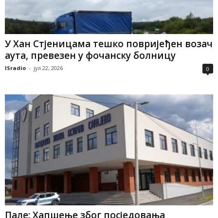
У Хан Стјеницама тешко повријеђен возач
аута, превезен у фочанску болницу
ISradio
-
јул 22, 2026
0
Пале: Хапшење због посједовања