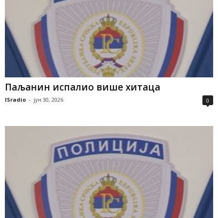
Паљанин испалио више хитаца
ISradio
-
јун 30, 2026
0