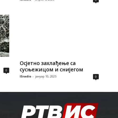
Осјетно захлађење са
сусњежицом и снијегом
0
ISradio
-
јануар 10, 2025
0