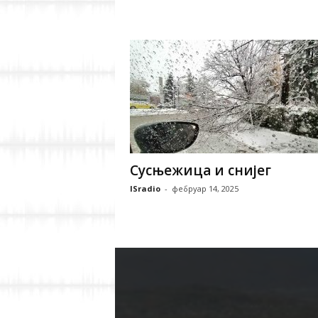
Сусњежица и снијег
ISradio
-
фебруар 14, 2025