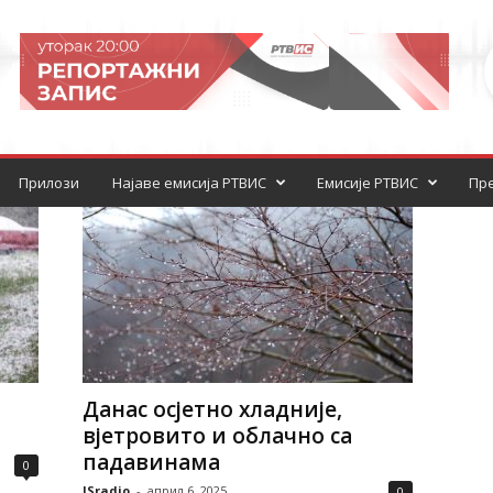
Прилози
Најаве емисија РТВИС
Емисије РТВИС
Пре
Данас осјетно хладније,
вјетровито и облачно са
падавинама
0
ISradio
-
април 6, 2025
0