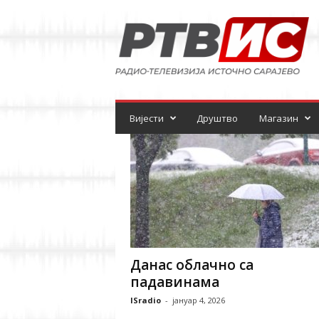
Р
а
д
и
о
-
т
е
Вијести
Друштво
Магазин
л
е
в
и
з
и
ј
а
Данас облачно са
падавинама
ISradio
-
јануар 4, 2026