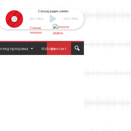
Слушај радио уживо
88,3 MHz
105,6 MHz
Слушај
локално
глед програма
Избори
Контакт