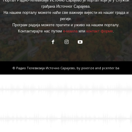
Портал Радио-телевизије Источно Сарајево је портал који је у служби
грађана Источног Сарајева.
На нашем порталу можете наћи све важније вијести из нашег града и
регије.
Програм радија можете пратити и уживо на нашем порталу.
Контактирајте нас путем
е-маила
или
контакт форме
.
© Радио Телевизија Источно Сарајево, by
pixerize
and
pcenter.ba