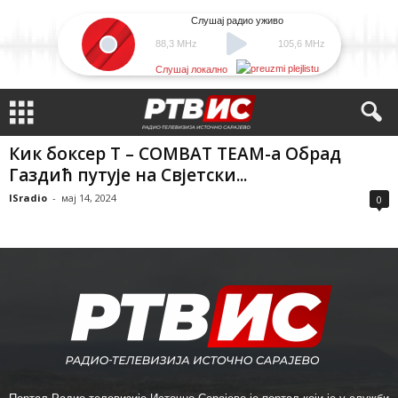
Слушај радио уживо
88,3 MHz
105,6 MHz
Слушај локално
Кик боксер T – COMBAT TЕАМ-а Обрад
Газдић путује на Свјетски...
ISradio
-
мај 14, 2024
0