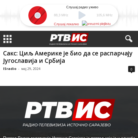
Слушај радио уживо
88,3 MHz
105,6 MHz
Слушај локално
Сакс: Циљ Америке је био да се распарчају
Југославија и Србија
ISradio
-
мај 29, 2024
0