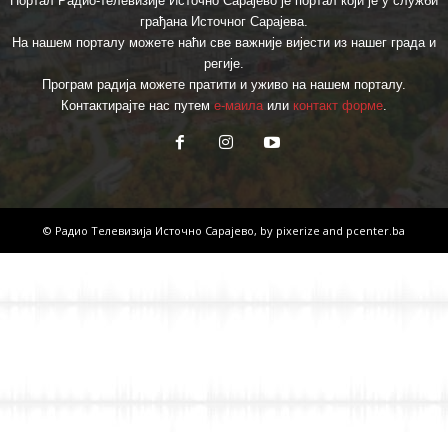
Портал Радио-телевизије Источно Сарајево је портал који је у служби
грађана Источног Сарајева.
На нашем порталу можете наћи све важније вијести из нашег града и
регије.
Програм радија можете пратити и уживо на нашем порталу.
Контактирајте нас путем
е-маила
или
контакт форме
.
© Радио Телевизија Источно Сарајево, by
pixerize
and
pcenter.ba