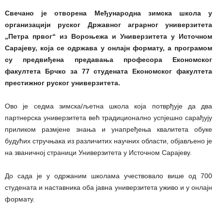
Свечано је отворена Међународна зимска школа у
организацији руског Државног аграрног универзитета
„Петра првог“ из Вороњежа и Универзитета у Источном
Сарајеву, која се одржава у онлајн формату, а програмом
су предвиђена предавања професора Економског
факултета Брчко за 77 студената Економског факултета
престижног руског универзитета.
Ово је седма зимска/љетна школа која потврђује да два
партнерска универзитета већ традиционално успјешно сарађују
приликом размјене знања и унапређења квалитета обуке
будућих стручњака из различитих научних области, објављено је
на званичној страници Универзитета у Источном Сарајеву.
До сада је у одржаним школама учествовало више од 700
студената и наставника оба јавна универзитета уживо и у онлајн
формату.