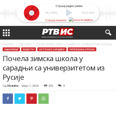
Слушај радио уживо
88,3 MHz
105,6 MHz
Слушај локално
Насловна
Најновије
Почела зимска школа у сарадњи са универзитетом из Русије
НАЈНОВИЈЕ
ВИЈЕСТИ
ИСТОЧНО САРАЈЕВО
РЕПУБЛИКА СРПСКА
Почела зимска школа у
сарадњи са универзитетом из
Русије
Од
ISradio
-
март 1, 2024
336
0