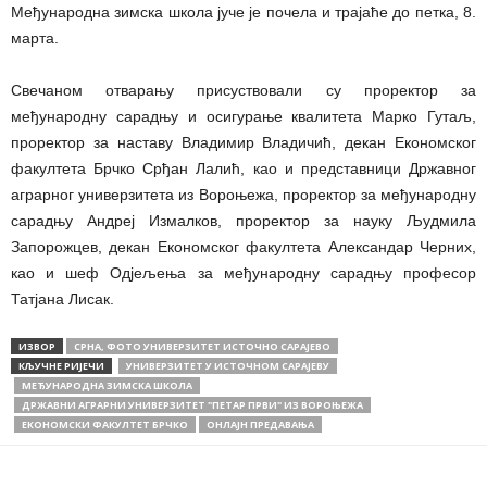
Међународна зимска школа јуче је почела и трајаће до петка, 8.
марта.
Свечаном отварању присуствовали су проректор за
међународну сарадњу и осигурање квалитета Марко Гутаљ,
проректор за наставу Владимир Владичић, декан Економског
факултета Брчко Срђан Лалић, као и представници Државног
аграрног универзитета из Вороњежа, проректор за међународну
сарадњу Андреј Измалков, проректор за науку Људмила
Запорожцев, декан Економског факултета Александар Черних,
као и шеф Одјељења за међународну сарадњу професор
Татјана Лисак.
ИЗВОР
СРНА, ФОТО УНИВЕРЗИТЕТ ИСТОЧНО САРАЈЕВО
КЉУЧНЕ РИЈЕЧИ
УНИВЕРЗИТЕТ У ИСТОЧНОМ САРАЈЕВУ
МЕЂУНАРОДНА ЗИМСКА ШКОЛА
ДРЖАВНИ АГРАРНИ УНИВЕРЗИТЕТ "ПЕТАР ПРВИ" ИЗ ВОРОЊЕЖА
ЕКОНОМСКИ ФАКУЛТЕТ БРЧКО
ОНЛАЈН ПРЕДАВАЊА