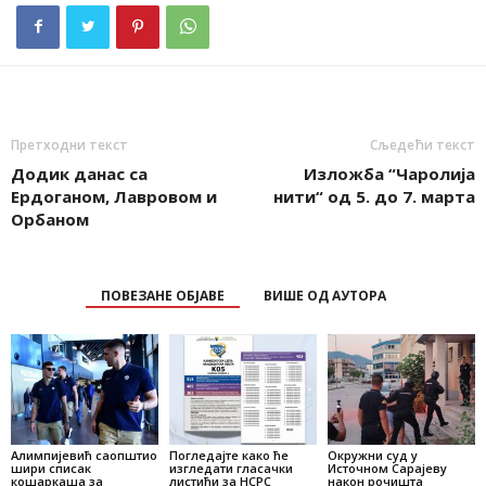
Претходни текст
Сљедећи текст
Додик данас са
Изложба “Чаролија
Ердоганом, Лавровом и
нити“ од 5. до 7. марта
Орбаном
ПОВЕЗАНЕ ОБЈАВЕ
ВИШЕ ОД АУТОРА
Алимпијевић саопштио
Погледајте како ће
Окружни суд у
шири списак
изгледати гласачки
Источном Сарајеву
кошаркаша за
листићи за НСРС
након рочишта