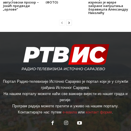
августовски прозор –
(ФОТО)
изрекао je мјере
Јокић предводи
забране напуштања
„орлове“
боравишта Александру
Николићу
Портал Радио-телевизије Источно Сарајево је портал који је у служби
грађана Источног Сарајева.
На нашем порталу можете наћи све важније вијести из нашег града и
регије.
Програм радија можете пратити и уживо на нашем порталу.
Контактирајте нас путем
е-маила
или
контакт форме
.