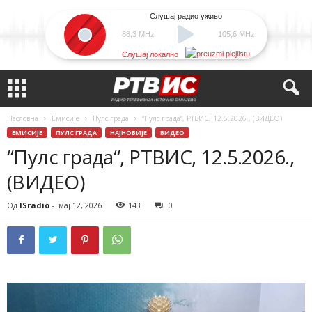
Слушај радио уживо
88,3 MHz
105,6 MHz
Слушај локално
Насловна
Емисије
Пулс града
“Пулс града“, РТВИС, 12.5.2026., (ВИДЕО)
ЕМИСИЈЕ
ПУЛС ГРАДА
НАЈНОВИЈЕ
ВИДЕО
“Пулс града“, РТВИС, 12.5.2026.,
(ВИДЕО)
Од
ISradio
-
мај 12, 2026
143
0