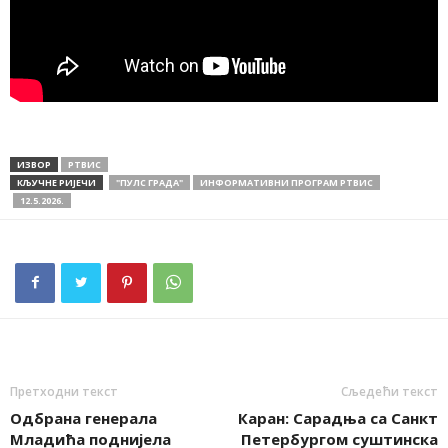
ИЗВОР
РТВИС
КЉУЧНЕ РИЈЕЧИ
"ПУЛС ГРАДА"
ИНФОРМАТИВНИ ПРОГРАМ РТВИС
12.5.2026.
Претходни текст
Сљедећи текст
Одбрана генерала
Каран: Сарадња са Санкт
Младића поднијела
Петербургом суштинска