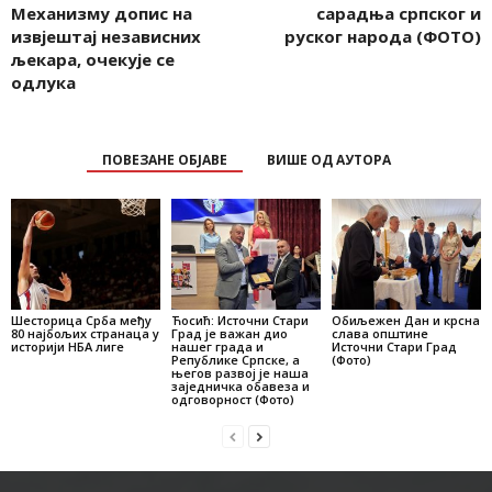
Механизму допис на
сарадња српског и
извјештај независних
руског народа (ФОТО)
љекара, очекује се
одлука
ПОВЕЗАНЕ ОБЈАВЕ
ВИШЕ ОД АУТОРА
Шесторица Срба међу
Ћосић: Источни Стари
Обиљежен Дан и крсна
80 најбољих странаца у
Град је важан дио
слава општине
историји НБА лиге
нашег града и
Источни Стари Град
Републике Српске, а
(Фото)
његов развој је наша
заједничка обавеза и
одговорност (Фото)