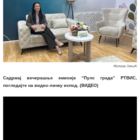
Милица Јањић
Садржај вечерашње емисије “Пулс града“ РТВИС,
погледајте на видео-линку испод. (ВИДЕО)