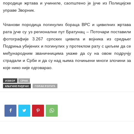
породице жртава и учиниле, саопштено је јуче из Полицијске
управе Зворник.
Чланови породица погинулих бораца ВРС и цивилних жртава
рата јуче су уз регионални пут Братунац – Поточари поставили
фотографије 3.267 српских цивила и војника из средњег
Подриња убијених и погинулих у протеклом рату с циљем да се
међународним званичницима укаже да су на овом подручју
страдали и Срби и да су над њима почињени многи злочини за
које нико није одговарао.
ИЗВОР
СРНА
КЉУЧНЕ РИЈЕЧИ
ГОРАН РОГИЋ