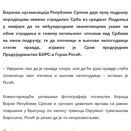
Борачка организација Републике Српске даје пуну подршку
породицама невино страдалих Срба из средњег Подриња
у намјери да се међународним званичницима укаже на
обим страдања и тежину почињеног злочина над Србима
на овом подручју, те да злочинце и њихове налогодавце
стигне правда, изјавио је Срни предсједник
Предсједништва БОРС-а Горан Рогић.
– Увјерени смо да је правда спора, али да ће рука правде стићи
починиоце овог злочина и њихове налогодавце – истакао је
Рогић.
Коментаришући уклањање фотографија погинулих бораца
Војске Републике Српске и српских цивилних жртава са јавних
површина у Братунцу по налогу тужиоца Окружног тужилаштва
Бијељина, Рогић је рекао да је то неприхватљиво.