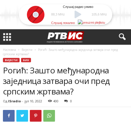
Слушај радио уживо
88,3 MHz
105,6 MHz
Слушај локално
Насловна
Вијести
Рогић: Зашто међународна заједница затвара очи пред
српским жртвама?
ВИЈЕСТИ
БИХ
Рогић: Зашто међународна
заједница затвара очи пред
српским жртвама?
Од
ISradio
-
јул 10, 2022
400
0