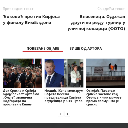
Претходни текст
Сљедећи текст
Ђоковић против Кирјоса
Власеница: Одржан
у финалу Вимблдона
други по реду турнир у
уличној кошарци (ФОТО)
ПОВЕЗАНЕ ОБЈАВЕ
ВИШЕ ОД АУТОРА
Док Српска и Србија
Нешић: Жена монструм
Остојић: Паљење
одају почаст жртвама
Елфета Весели
српске заставе код
„Олује“, званична
предсједница Савјета
Оточца – чин мржње
Подгорица на
осуђеница у КПЗ Тузла
према свему што је
прослави у Книну
српско