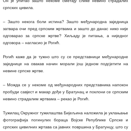
Он је упитао зашто некоме сметају слике невино страдалих
српских цивила.
– Зашто некога боли истина? Зашто међународна заједница
затвара очи пред српским жртвама и зашто до данас нико није
одговарао за српске жртве? Хиљаду је питања, а ниједног
одговора – нагласио је Рогић.
Рогић каже да је тужно што су се представници међународне
заједнице на овакав начин морали још једном подсјетити на
невине српске жртве.
– Можда се у некоме од међународних представника напокон
пробуди савјест и макар дође у Братунац и поклони се српским
невино страдалим жртвама – рекао је Рогић.
Тужилац Окружног тужилаштва Бијељина наложила је уклањање
фотографија погинулих бораца Војске Републике Српске и
српских цивилних жртава са јавних површина у Братунцу, што су