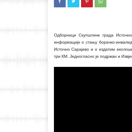
Одборници Скупштине града Источно
информације о стању борачко-инвалид
Источно Сарајево и о издатим еколош
три КМ. Једногласно је подржан и Извје