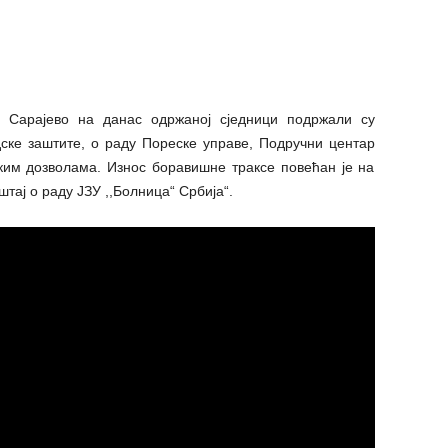
 Сарајево на данас одржаној сједници подржали су
ске заштите, о раду Пореске управе, Подручни центар
ким дозволама. Износ боравишне траксе повећан је на
штај о раду ЈЗУ ,,Болница“ Србија“.