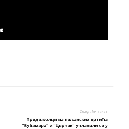
Сљедећи текст
Предшколци из паљанских вртића
“Бубамара” и “Цврчак” учланили се у