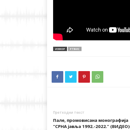
ИЗВОР
РТВИС
Претходни текст
Пале, промовисана монографија
“СРНА јавља 1992.-2022.” (ВИДЕО)