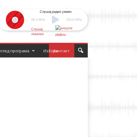
Слушај радио уживо
88,3 MHz
105,6 MHz
Слушај
локално
глед програма
Избори
Контакт