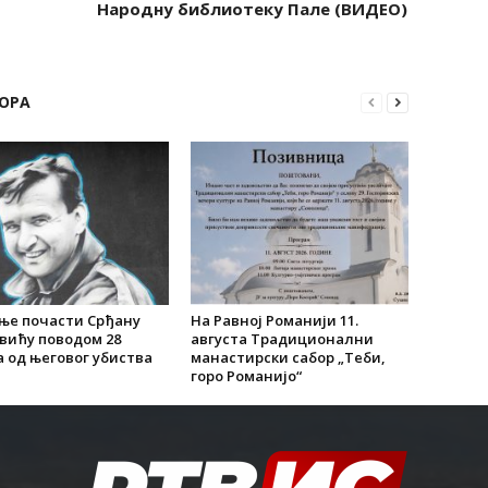
Народну библиотеку Пале (ВИДЕО)
ОРА
ње почасти Срђану
На Равној Романији 11.
вићу поводом 28
августа Традиционални
 од његовог убиства
манастирски сабор „Теби,
горо Романијо“