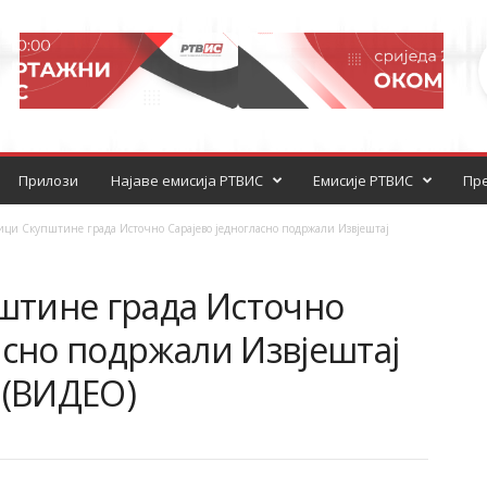
Прилози
Најаве емисија РТВИС
Емисије РТВИС
Пре
ци Скупштине града Источно Сарајево једногласно подржали Извјештај
тине града Источно
асно подржали Извјештај
 (ВИДЕО)