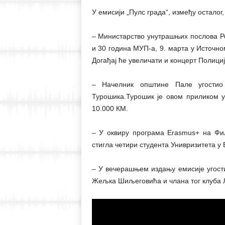
У емисији „Пулс града“, између осталог,
– Министарство унутрашњих послова 
и 30 година МУП-а, 9. марта у Источно
Догађај ће увеличати и концерт Полици
– Начелник општине Пале угостио
Турошика.Турошик је овом приликом у
10.000 КМ.
– У оквиру програма Еrasmus+ на Фи
стигла четири студента Унивризитета у 
– У вечерашњем издању емисије угост
Жељка Шиљеговића и члана тог клуба Л