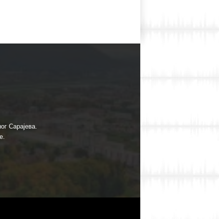
ог Сарајева.
е.