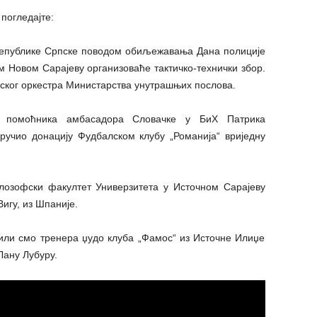
 погледајте:
Републике Српске поводом обиљежавања Дана полиције
м Новом Сарајеву организоваће тактичко-технички збор.
јског оркестра Министарства унутрашњих послова.
 помоћника амбасадора Словачке у БиХ Патрика
ручио донацију Фудбалском клубу „Романија“ вриједну
лозофски факултет Универзитета у Источном Сарајеву
Вигу, из Шпаније.
или смо тренера џудо клуба „Фамос“ из Источне Илиџе
ану Лубуру.