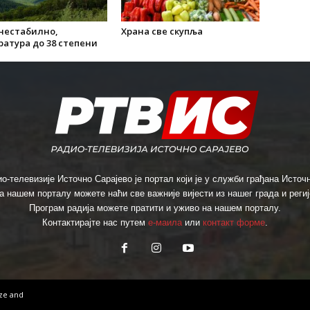
 нестабилно,
Храна све скупља
атура до 38 степени
о-телевизије Источно Сарајево је портал који је у служби грађана Источн
а нашем порталу можете наћи све важније вијести из нашег града и региј
Програм радија можете пратити и уживо на нашем порталу.
Контактирајте нас путем
е-маила
или
контакт форме
.
ize
and