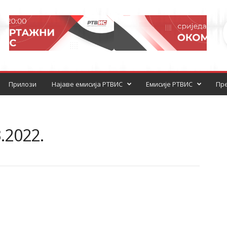
Прилози
Најаве емисија РТВИС
Емисије РТВИС
Пре
.2022.