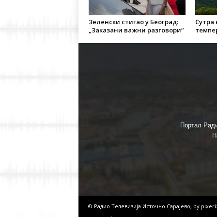
Зеленски стигао у Београд:
Сутра
„Заказани важни разговори“
темпер
Портал Ради
Н
© Радио Телевизија Источно Сарајево, by
pixer