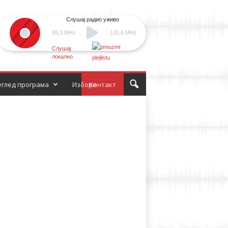
Слушај радио уживо
88,3 MHz
105,6 MHz
Слушај
локално
глед програма
Избори
Контакт