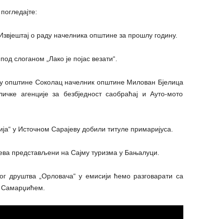
 погледајте:
звјештај о раду начелника општине за прошлу годину.
од слоганом „Лако је појас везати“.
чју општине Соколац начелник општине Милован Бјелица
ичке агенције за безбједност саобраћај и Ауто-мото
ја“ у Источном Сарајеву добили титуле примаријуса.
јева представљени на Сајму туризма у Бањалуци.
г друштва „Орловача“ у емисији ћемо разговарати са
м Самарџићем.