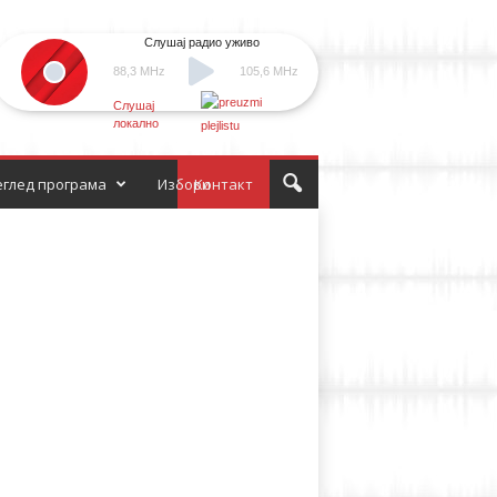
Слушај радио уживо
88,3 MHz
105,6 MHz
Слушај
локално
глед програма
Избори
Контакт