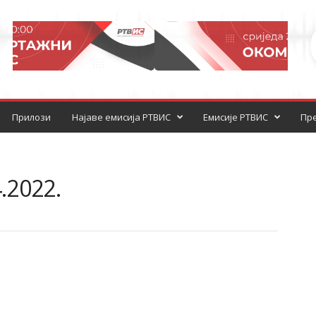
Прилози
Најаве емисија РТВИС
Емисије РТВИС
Пре
.2022.