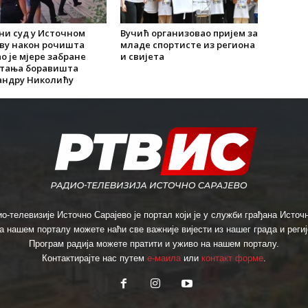
ни суд у Источном
Вучић организовао пријем за
еву након рочишта
младе спортисте из региона
о je мјере забране
и свијета
тања боравишта
андру Николићу
о-телевизије Источно Сарајево је портал који је у служби грађана Источн
а нашем порталу можете наћи све важније вијести из нашег града и региј
Програм радија можете пратити и уживо на нашем порталу.
Контактирајте нас путем
е-маила
или
контакт форме
.