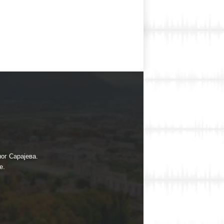
ог Сарајева.
е.