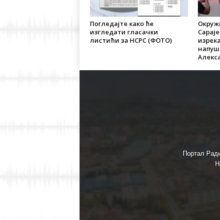
Погледајте како ће
Окруж
изгледати гласачки
Сарај
листићи за НСРС (ФОТО)
изрека
напуш
Алекс
Портал Ради
Н