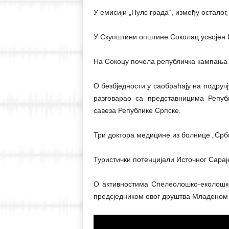
У емисији „Пулс града“, између осталог,
У Скупштини општине Соколац усвојен И
На Сокоцу почела републичка кампања п
О безбједности у саобраћају на подру
разговарао са представницима Републ
савеза Републике Српске.
Три доктора медицине из болнице „Срби
Туристички потенцијали Источног Сара
О активностима Спелеолошко-еколошко
предсједником овог друштва Младено