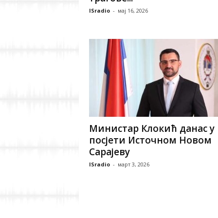
ISradio
-
мај 16, 2026
Министар Клокић данас у
посјети Источном Новом
Сарајеву
ISradio
-
март 3, 2026