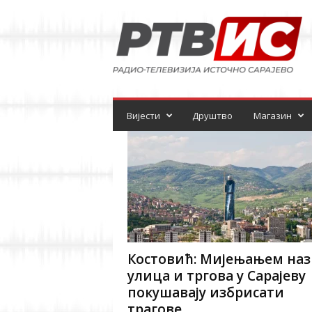
Р
а
д
и
о
-
т
е
Вијести
Друштво
Магазин
л
е
в
и
з
и
ј
а
Костовић: Мијењањем наз
улица и тргова у Сарајеву
покушавају избрисати
трагове...