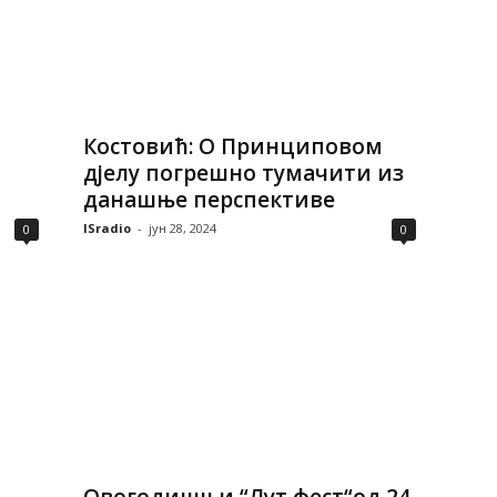
и
Костовић: О Принциповом
дјелу погрешно тумачити из
данашње перспективе
ISradio
-
јун 28, 2024
0
0