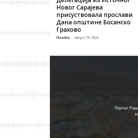
Делегација из Источног
Новог Сарајева
присуствовала прослави
Дана општине Босанско
Грахово
ISradio
-
август 19, 2023
Портал Ради
Н