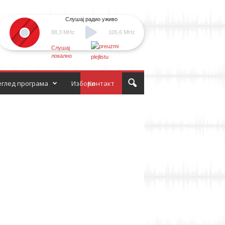
Слушај радио уживо
88,3 MHz
105,6 MHz
Слушај
локално
глед програма
Избори
Контакт