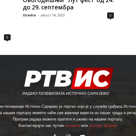
Овогодишњи “Лут фест“од 24.
до 29. септембра
ISradio
-
август 14, 2023
0
0
о-телевизије Источно Сарајево је портал који је у служби грађана Источн
а нашем порталу можете наћи све важније вијести из нашег града и региј
Програм радија можете пратити и уживо на нашем порталу.
Контактирајте нас путем
е-маила
или
контакт форме
.