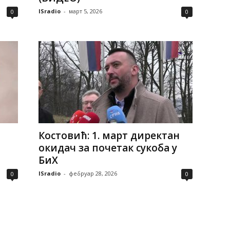
ISradio
-
март 5, 2026
0
0
Костовић: 1. март директан
окидач за почетак сукоба у
БиХ
ISradio
-
фебруар 28, 2026
0
0