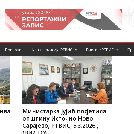
Прилози
Најаве емисија РТВИС
Емисије РТВИС
Пре
ива
Министарка Јујић посјетила
општину Источно Ново
Сарајево, РТВИС, 5.3.2026.,
(ВИДЕО)