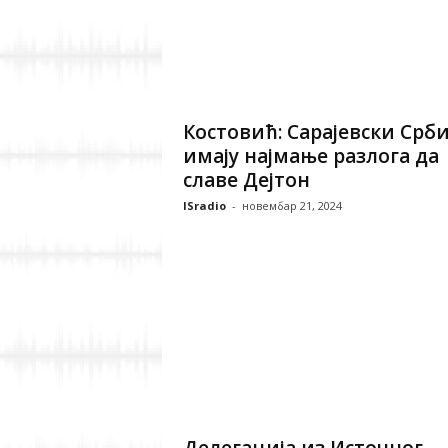
Костовић: Сарајевски Срб
имају најмање разлога да
славе Дејтон
ISradio
-
новембар 21, 2024