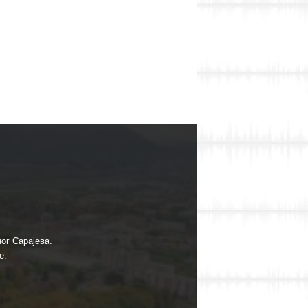
ог Сарајева.
е.