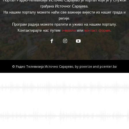
Портал Радио-телевизије Источно Сарајево је портал који је у служби
грађана Источног Сарајева.
На нашем порталу можете наћи све важније вијести из нашег града и
регије.
Програм радија можете пратити и уживо на нашем порталу.
Контактирајте нас путем
е-маила
или
контакт форме
.
© Радио Телевизија Источно Сарајево, by
pixerize
and
pcenter.ba