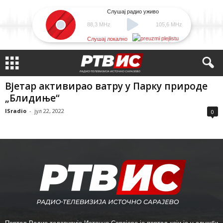
Слушај радио уживо
88,3 MHz
105,6 MHz
Слушај локално
Вјетар активирао ватру у Парку природе
„Блидиње“
ISradio
-
јул 22, 2022
0