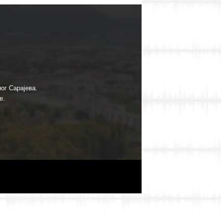
ог Сарајева.
е.