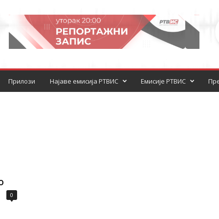
Прилози
Најаве емисија РТВИС
Емисије РТВИС
Пре
о
0