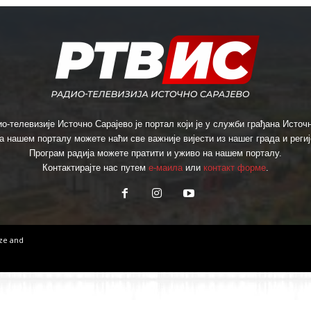
о-телевизије Источно Сарајево је портал који је у служби грађана Источн
а нашем порталу можете наћи све важније вијести из нашег града и региј
Програм радија можете пратити и уживо на нашем порталу.
Контактирајте нас путем
е-маила
или
контакт форме
.
ize
and