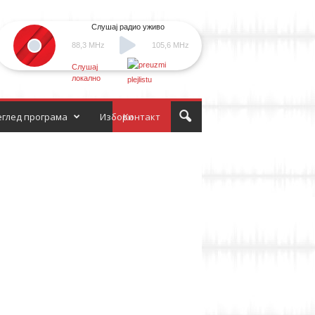
Слушај радио уживо
88,3 MHz
105,6 MHz
Слушај
локално
глед програма
Избори
Контакт