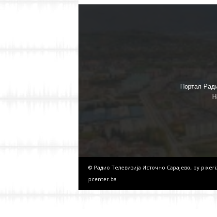
Портал Ради
Н
© Радио Телевизија Источно Сарајево, by
pixer
pcenter.ba