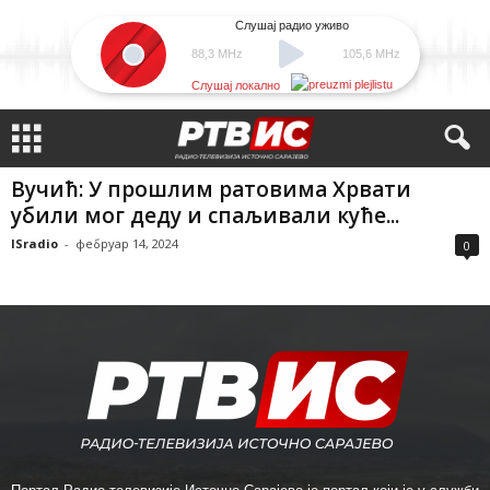
Слушај радио уживо
88,3 MHz
105,6 MHz
Слушај локално
Вучић: У прошлим ратовима Хрвати
убили мог деду и спаљивали куће...
ISradio
-
фебруар 14, 2024
0