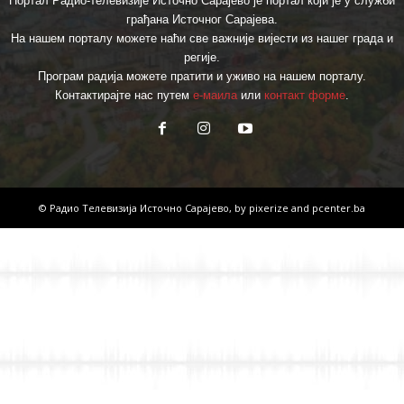
Портал Радио-телевизије Источно Сарајево је портал који је у служби
грађана Источног Сарајева.
На нашем порталу можете наћи све важније вијести из нашег града и
регије.
Програм радија можете пратити и уживо на нашем порталу.
Контактирајте нас путем
е-маила
или
контакт форме
.
© Радио Телевизија Источно Сарајево, by
pixerize
and
pcenter.ba