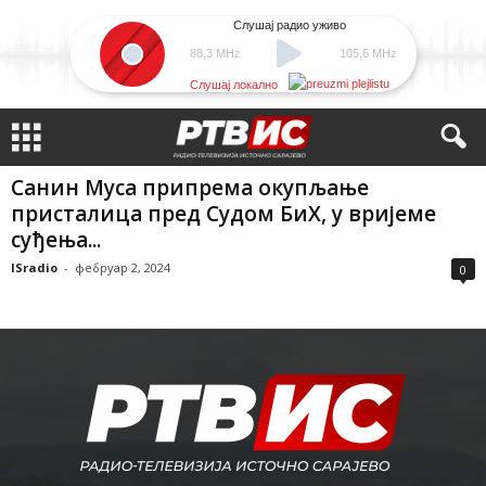
Слушај радио уживо
88,3 MHz
105,6 MHz
Слушај локално
Санин Муса припрема окупљање
присталица пред Судом БиХ, у вријеме
суђења...
ISradio
-
фебруар 2, 2024
0