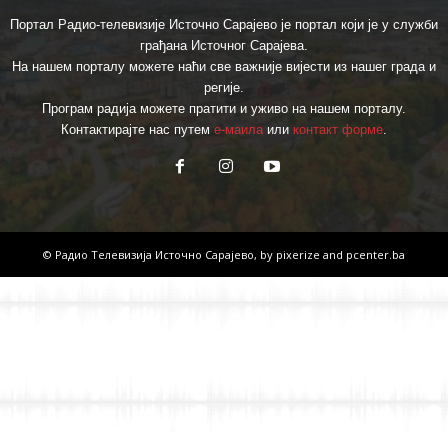
Портал Радио-телевизије Источно Сарајево је портал који је у служби
грађана Источног Сарајева.
На нашем порталу можете наћи све важније вијести из нашег града и
регије.
Програм радија можете пратити и уживо на нашем порталу.
Контактирајте нас путем
е-маила
или
контакт форме
.
© Радио Телевизија Источно Сарајево, by
pixerize
and
pcenter.ba