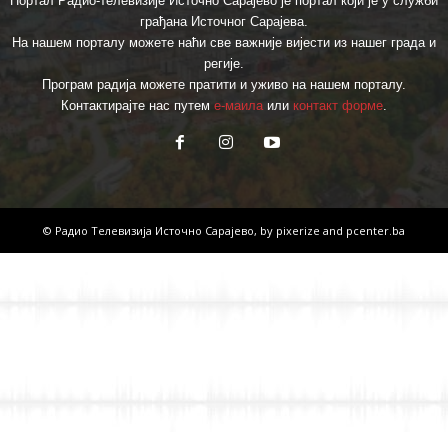
Портал Радио-телевизије Источно Сарајево је портал који је у служби
грађана Источног Сарајева.
На нашем порталу можете наћи све важније вијести из нашег града и
регије.
Програм радија можете пратити и уживо на нашем порталу.
Контактирајте нас путем
е-маила
или
контакт форме
.
© Радио Телевизија Источно Сарајево, by
pixerize
and
pcenter.ba