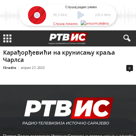
Слушај радио уживо
88,3 MHz
105,6 MHz
Слушај локално
Карађорђевићи на крунисању краља
Чарлса
ISradio
-
април 27, 2023
0