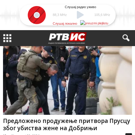
Слушај радио уживо
88,3 MHz
105,6 MHz
Слушај локално
Предложено продужење притвора Прусцу
због убиства жене на Добрињи