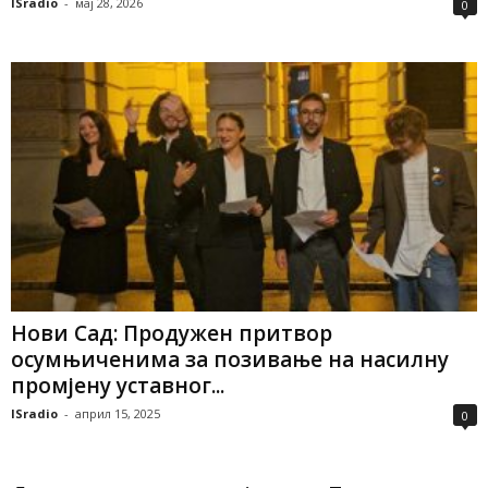
ISradio
-
мај 28, 2026
0
Нови Сад: Продужен притвор
осумњиченима за позивање на насилну
промјену уставног...
ISradio
-
април 15, 2025
0