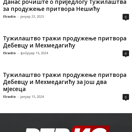
Данас рочиште о приједлогу Тужилаштва
за продужење притвора Нешићу
ISradio
-
јануар 23, 2025
0
Тужилаштво тражи продужење притвора
Дебевцу и Мехмедагићу
ISradio
-
фебруар 15, 2024
0
Тужилаштво тражи продужење притвора
Дебевцу и Мехмедагићу за још два
мјесеца
ISradio
-
јануар 15, 2024
0