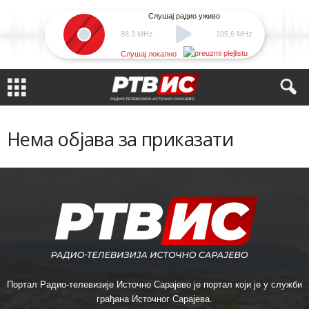
Слушај радио уживо
88,3 MHz
105,6 MHz
Слушај локално
Нема објава за приказати
Портал Радио-телевизије Источно Сарајево је портал који је у служби
грађана Источног Сарајева.