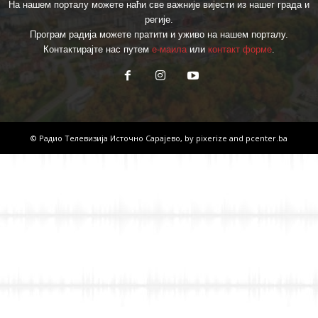
На нашем порталу можете наћи све важније вијести из нашег града и
регије.
Програм радија можете пратити и уживо на нашем порталу.
Контактирајте нас путем
е-маила
или
контакт форме
.
© Радио Телевизија Источно Сарајево, by
pixerize
and
pcenter.ba