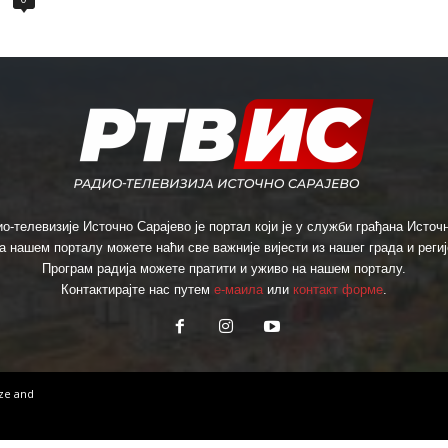
о-телевизије Источно Сарајево је портал који је у служби грађана Источн
а нашем порталу можете наћи све важније вијести из нашег града и региј
Програм радија можете пратити и уживо на нашем порталу.
Контактирајте нас путем
е-маила
или
контакт форме
.
ize
and