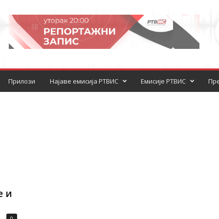
Прилози
Најаве емисија РТВИС
Емисије РТВИС
Пре
е и
0