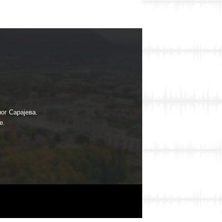
ог Сарајева.
е.