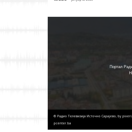
Портал Ради
Н
© Радио Телевизија Источно Сарајево, by
pixer
pcenter.ba