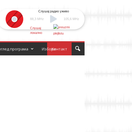
Слушај радио уживо
88,3 MHz
105,6 MHz
Слушај
локално
глед програма
Избори
Контакт