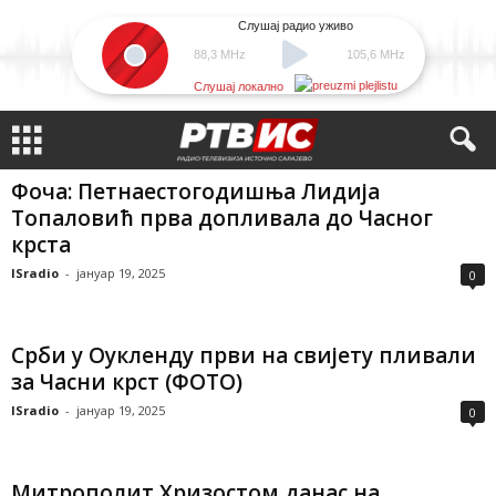
Слушај радио уживо
88,3 MHz
105,6 MHz
Слушај локално
Фоча: Петнаестогодишња Лидија
Топаловић прва допливала до Часног
крста
ISradio
-
јануар 19, 2025
0
Срби у Оукленду први на свијету пливали
за Часни крст (ФОТО)
ISradio
-
јануар 19, 2025
0
Митрополит Хризостом данас на