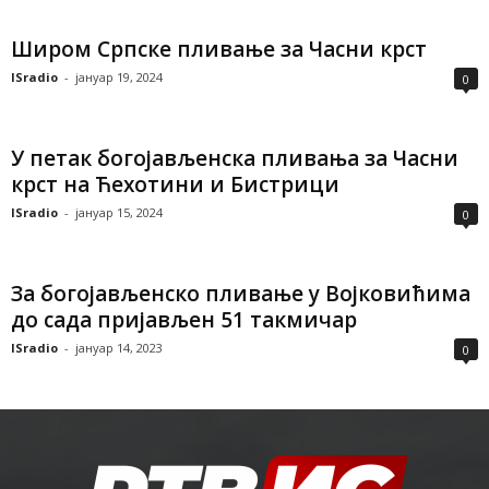
Широм Српске пливање за Часни крст
ISradio
-
јануар 19, 2024
0
У петак богојављенска пливања за Часни
крст на Ћехотини и Бистрици
ISradio
-
јануар 15, 2024
0
За богојављенско пливање у Војковићима
до сада пријављен 51 такмичар
ISradio
-
јануар 14, 2023
0