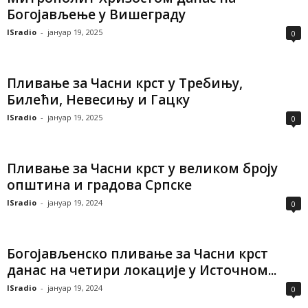
Богојављење у Вишеграду
ISradio
-
јануар 19, 2025
0
Пливање за Часни крст у Требињу,
Билећи, Невесињу и Гацку
ISradio
-
јануар 19, 2025
0
Пливање за Часни крст у великом броју
општина и градова Српске
ISradio
-
јануар 19, 2024
0
Богојављенско пливање за Часни крст
данас на четири локације у Источном...
ISradio
-
јануар 19, 2024
0