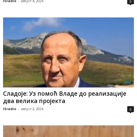
ISradio
-
август 4, 2026
0
Сладоје: Уз помоћ Владе до реализације
два велика пројекта
ISradio
-
август 2, 2026
0