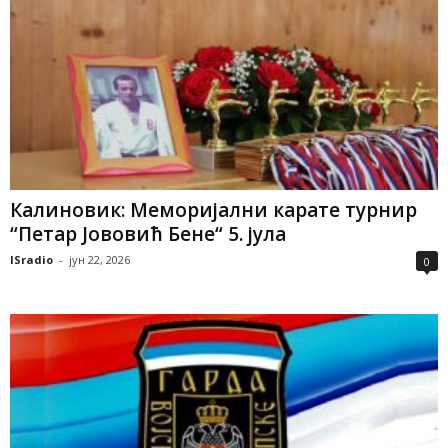
Калиновик: Меморијални карате турнир
“Петар Јововић Бене“ 5. јула
ISradio
-
јун 22, 2026
0