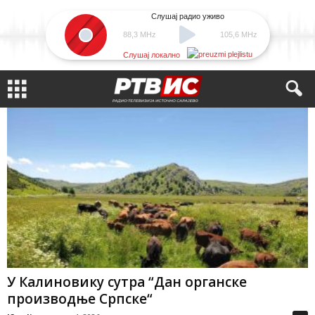
Слушај радио уживо
88,3 MHz
105,6 MHz
Слушај локално
У Калиновику сутра “Дан органске
производње Српске“