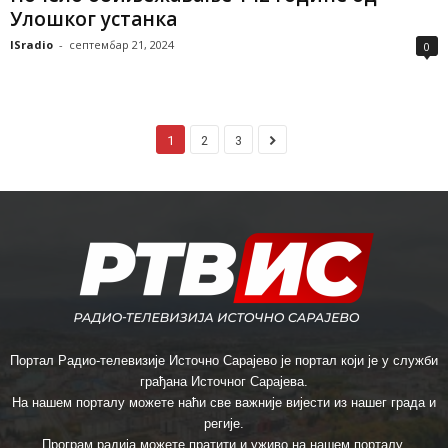
Улошког устанка
ISradio
-
септембар 21, 2024
0
1
2
3
Портал Радио-телевизије Источно Сарајево је портал који је у служби
грађана Источног Сарајева.
На нашем порталу можете наћи све важније вијести из нашег града и
регије.
Програм радија можете пратити и уживо на нашем порталу.