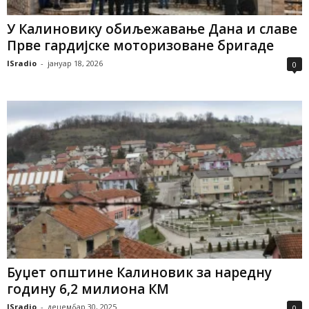
У Калиновику обиљежавање Дана и славе
Прве гардијске моторизоване бригаде
ISradio
-
јануар 18, 2026
0
Буџет општине Калиновик за наредну
годину 6,2 милиона КМ
ISradio
-
децембар 30, 2025
0