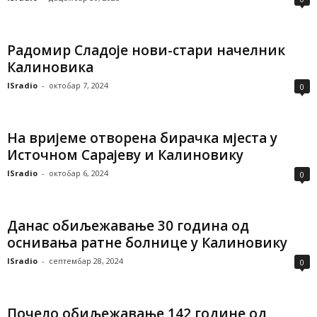
Радомир Сладоје нови-стари начелник
Калиновика
ISradio
-
октобар 7, 2024
0
На вријеме отворена бирачка мјеста у
Источном Сарајеву и Калиновику
ISradio
-
октобар 6, 2024
0
Данас обиљежавање 30 година од
оснивања ратне болнице у Калиновику
ISradio
-
септембар 28, 2024
0
Почело обиљежавање 142 године од