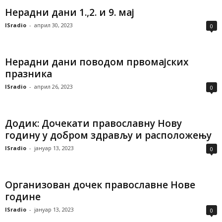
Нерадни дани 1.,2. и 9. мај
ISradio
-
април 30, 2023
0
Нерадни дани поводом првомајских
празника
ISradio
-
април 26, 2023
0
Додик: Дочекати православну Нову
годину у добром здрављу и расположењу
ISradio
-
јануар 13, 2023
0
Организован дочек православне Нове
године
ISradio
-
јануар 13, 2023
0