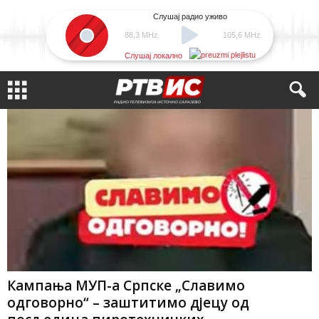
Слушај радио уживо
88,3 MHz
105,6 MHz
Слушај локално
Кампања МУП-а Српске „Славимо
одговорно“ – заштитимо дјецу од