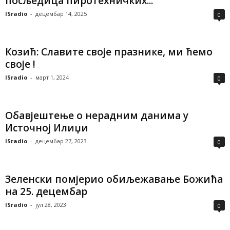
посљедица пиротехничких...
ISradio
-
децембар 14, 2025
0
Козић: Славите своје празнике, ми ћемо
своје !
ISradio
-
март 1, 2024
0
Обавјештење о нерадним данима у
Источној Илиџи
ISradio
-
децембар 27, 2023
0
Зеленски помјерио обиљежавање Божића
на 25. децембар
ISradio
-
јул 28, 2023
0