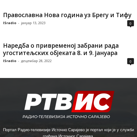
Православна Нова година уз Брегу и Тифу
ISradio
-
јануар 13, 2023
0
Наредба о привременој забрани рада
угоститељских објеката 8. и 9. јануара
ISradio
-
децембар 28, 2022
0
Портал Радио-телевизије Источно Сарајево је портал који је у служби
грађана Источног Сарајева.