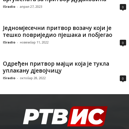
ISradio
-
април 27, 2023
0
Једномјесечни притвор возачу који је
тешко повриједио пјешака и побјегао
ISradio
-
новембар 11, 2022
0
Одређен притвор мајци која је тукла
уплакану дјевојчицу
ISradio
-
октобар 28, 2022
0