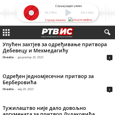
Слушај радио уживо
88,3 MHz
105,6 MHz
Слушај локално
Упућен захтјев за одређивање притвора
Дебевецу и Мехмедагићу
ISradio
-
децембар 20, 2023
0
Одређен једномјесечни притвор за
Берберовића
ISradio
-
мај 29, 2023
0
Тужилаштво није дало довољно
аргумената за притвор Дудаковића