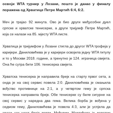
освоји WTA турнир у Лозани, пошто је данас у финалу
поражена од Хрватице Петре Мартић 6:4, 6:2.
Меч је трајао 92 минута. Ово је био други међусобни дуел
српске и хрватске тенисерке, а други тријумф Петре Мартић,
која се налази на 85. мјесту WTA листе.
Хрватица је тријумфом у Лозани стигла до другог WTA трофеја у
каријери. Даниловићева је у каријери освојила једну WTA титулу
и то у Москви 2018. године, а тренутно је 124. играчица свијета.
Она ће сутра бити 106. тенисерка свијета.
Хрватска тенисерка је направила брејк на старту првог сета, а
онда је на свој сервис повела 2:0. Даниловићева је смањила
вођство противнице на 2:1, а у четвртом гему је српска
тенисерка направила брејк. Обе тенисерке су биле сигурне на
свој сервис у наредна два гема. Велика борба је вођена у
седмом гему, Даниловићева је повела 4:3, али је успјела да
спаси чак шест брејк лопти. Међутим, Мартићева је деветом