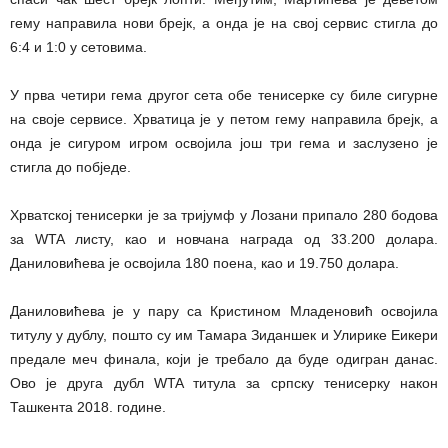
гему направила нови брејк, а онда је на свој сервис стигла до
6:4 и 1:0 у сетовима.
У прва четири гема другог сета обе тенисерке су биле сигурне
на своје сервисе. Хрватица је у петом гему направила брејк, а
онда је сигуром игром освојила још три гема и заслузено је
стигла до побједе.
Хрватској тенисерки је за тријумф у Лозани припало 280 бодова
за WTA листу, као и новчана награда од 33.200 долара.
Даниловићева је освојила 180 поена, као и 19.750 долара.
Даниловићева је у пару са Кристином Младеновић освојила
титулу у дублу, пошто су им Тамара Зиданшек и Улирике Еикери
предале меч финала, који је требало да буде одигран данас.
Ово је друга дубл WTA титула за српску тенисерку након
Ташкента 2018. године.