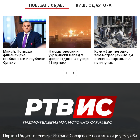
ПОВЕЗАНЕ ОБЈАВЕ
ВИШЕ ОД АУТОРА
Минић: Потврда
Најсмртоноснији
Колумбију погодио
финансијске
украјински напад у
земљотрес јачине 7,4
стабилности Републике
двије године: У Русији
степена, најмање 20
Српске
13 мртвих
погинулих
Портал Радио-телевизије Источно Сарајево је портал који је у служби