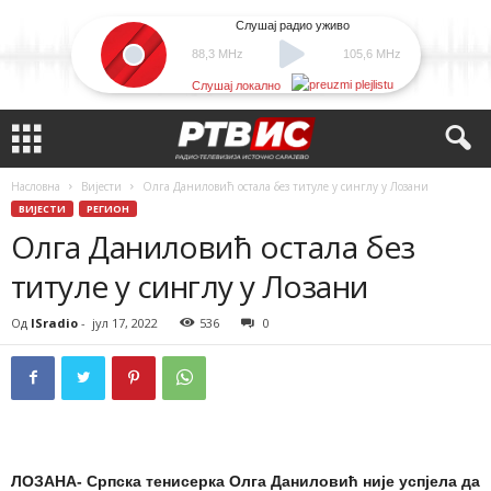
Слушај радио уживо
88,3 MHz
105,6 MHz
Слушај локално
Насловна
Вијести
Олга Даниловић остала без титуле у синглу у Лозани
ВИЈЕСТИ
РЕГИОН
Олга Даниловић остала без
титуле у синглу у Лозани
Од
ISradio
-
јул 17, 2022
536
0
ЛОЗАНА- Српска тенисерка Олга Даниловић није успјела да