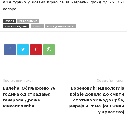
WTA турнир у Лозани играо се за наградни фонд од 251.750
долара.
ИЗВОР
ГЛАС СРПСКЕ
КЉУЧНЕ РИЈЕЧИ
ТЕНИС
ОЛГА ДАНИЛОВИЋ
Претходни текст
Сљедећи текст
Билећа: Обиљежено 76
Бореновић: Идеологија
година од страдања
која је довела до смрти
генерала Драже
стотина хиљада Срба,
Михаиловића
Јевреја и Рома, још живи
у Хрватској