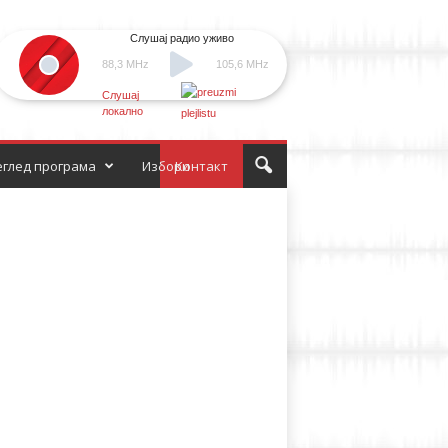
Слушај радио уживо
88,3 MHz
105,6 MHz
Слушај
локално
глед програма
Избори
Контакт