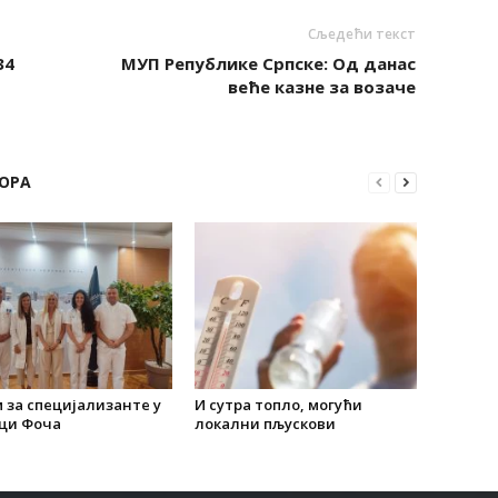
Сљедећи текст
34
МУП Републике Српске: Од данас
веће казне за возаче
ОРА
 за специјализанте у
И сутра топло, могући
ци Фоча
локални пљускови