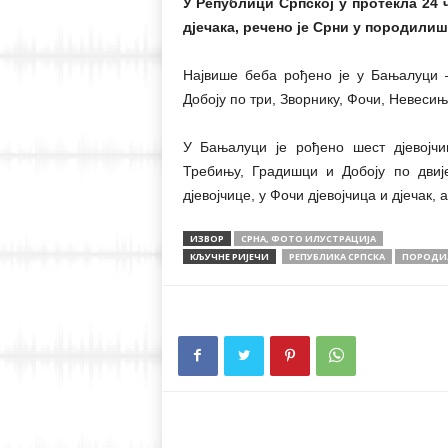
У Републици Српској у протекла 24 ч
дјечака, речено је Срни у породилиш
Највише беба рођено је у Бањалуци 
Добоју по три, Зворнику, Фочи, Невесињ
У Бањалуци је рођено шест дјевојчиц
Требињу, Градишци и Добоју по двије
дјевојчице, у Фочи дјевојчица и дјечак,
ИЗВОР
СРНА, ФОТО ИЛУСТРАЦИЈА
КЉУЧНЕ РИЈЕЧИ
РЕПУБЛИКА СРПСКА
ПОРОДИ