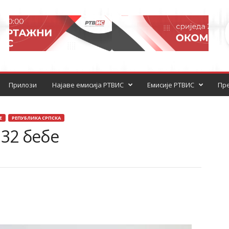
Прилози
Најаве емисија РТВИС
Емисије РТВИС
Пре
Е
РЕПУБЛИКА СРПСКА
 32 бебе