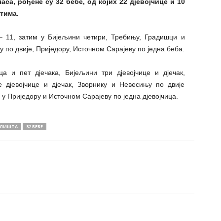
аса, рођене су 32 бебе, од којих 22 дјевојчице и 10
тима.
– 11, затим у Бијељини четири, Требињу, Градишци и
у по двије, Приједору, Источном Сарајеву по једна беба.
а и пет дјечака, Бијељини три дјевојчице и дјечак,
 дјевојчице и дјечак, Зворнику и Невесињу по двије
 а у Приједору и Источном Сарајеву по једна дјевојчица.
ЛИШТА
32 БЕБЕ