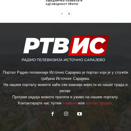
заједничка обавеза и
одговорност (Фото)
Портал Радио-телевизије Источно Сарајево је портал који је у служби
грађана Источног Сарајева.
На нашем порталу можете наћи све важније вијести из нашег града и
регије.
Програм радија можете пратити и уживо на нашем порталу.
Контактирајте нас путем
е-маила
или
контакт форме
.