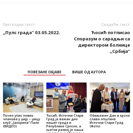
Претходни текст
Сљедећи текст
„Пулс града“ 03.05.2022.
Ћосић потписао
Споразум о сарадњи са
директором болнице
„Србија“
ПОВЕЗАНЕ ОБЈАВЕ
ВИШЕ ОД АУТОРА
Почео упис нових
Ћосић: Источни Стари
Обиљежен Дан и крсна
чланова у џију – џицу
Град је важан дио
слава општине
клуб „Јахорина“ Пале
нашег града и
Источни Стари Град
(ВИДЕО)
Републике Српске, а
(Фото)
његов развој је наша