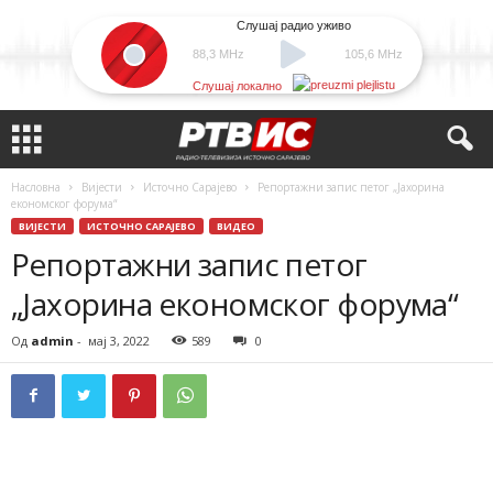
Слушај радио уживо
88,3 MHz
105,6 MHz
Слушај локално
Насловна
Вијести
Источно Сарајево
Репортажни запис петог „Јахорина
економског форума“
ВИЈЕСТИ
ИСТОЧНО САРАЈЕВО
ВИДЕО
Репортажни запис петог
„Јахорина економског форума“
Од
admin
-
мај 3, 2022
589
0