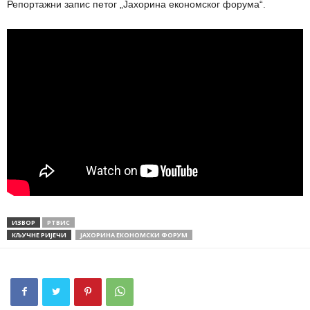
Репортажни запис петог „Јахорина економског форума“.
ИЗВОР
РТВИС
КЉУЧНЕ РИЈЕЧИ
ЈАХОРИНА ЕКОНОМСКИ ФОРУМ