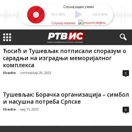
Слушај радио уживо
88,3 MHz
105,6 MHz
Слушај локално
Ћосић и Тушевљак потписали споразум о
сарадњи на изградњи меморијалног
комплекса
ISradio
-
септембар 20, 2023
0
Тушевљак: Борачка организација – симбол
и насушна потреба Српске
ISradio
-
мај 15, 2023
0