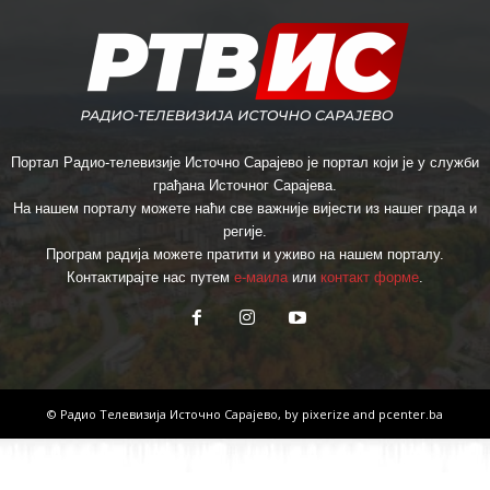
Портал Радио-телевизије Источно Сарајево је портал који је у служби
грађана Источног Сарајева.
На нашем порталу можете наћи све важније вијести из нашег града и
регије.
Програм радија можете пратити и уживо на нашем порталу.
Контактирајте нас путем
е-маила
или
контакт форме
.
© Радио Телевизија Источно Сарајево, by
pixerize
and
pcenter.ba