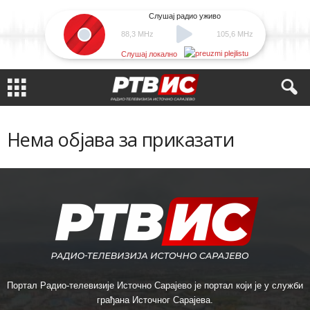
Слушај радио уживо
88,3 MHz
105,6 MHz
Слушај локално
Нема објава за приказати
Портал Радио-телевизије Источно Сарајево је портал који је у служби
грађана Источног Сарајева.