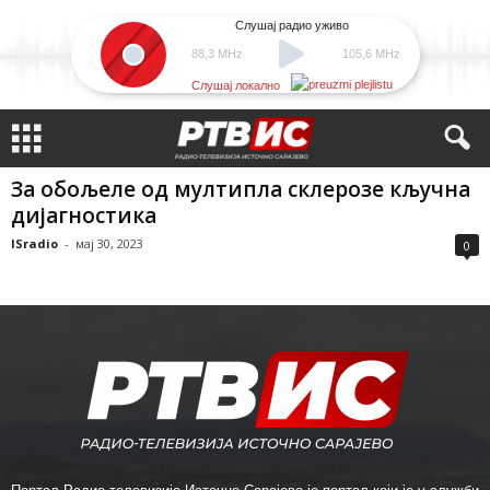
Слушај радио уживо
88,3 MHz
105,6 MHz
Слушај локално
За обољеле од мултипла склерозе кључна
дијагностика
ISradio
-
мај 30, 2023
0