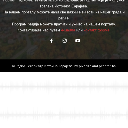
Портал Радио-телевизије Источно Сарајево је портал који је у служби
грађана Источног Сарајева.
На нашем порталу можете наћи све важније вијести из нашег града и
регије.
Програм радија можете пратити и уживо на нашем порталу.
Контактирајте нас путем
е-маила
или
контакт форме
.
© Радио Телевизија Источно Сарајево, by
pixerize
and
pcenter.ba