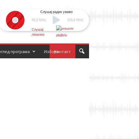
Слушај радио уживо
88,3 MHz
105,6 MHz
Слушај
локално
глед програма
Избори
Контакт