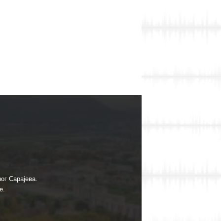
ог Сарајева.
е.