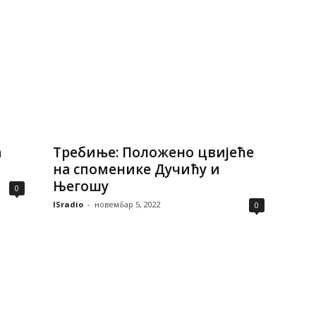
а
Требиње: Положено цвијеће
на споменике Дучићу и
Његошу
0
ISradio
-
новембар 5, 2022
0