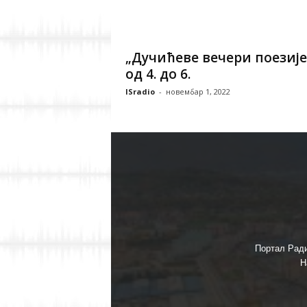
„Дучићеве вечери поезије
од 4. до 6.
ISradio
-
новембар 1, 2022
Портал Ради
Н