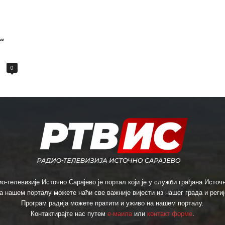
“
0
о-телевизије Источно Сарајево је портал који је у служби грађана Источн
а нашем порталу можете наћи све важније вијести из нашег града и региј
Програм радија можете пратити и уживо на нашем порталу.
Контактирајте нас путем
е-маила
или
контакт форме
.