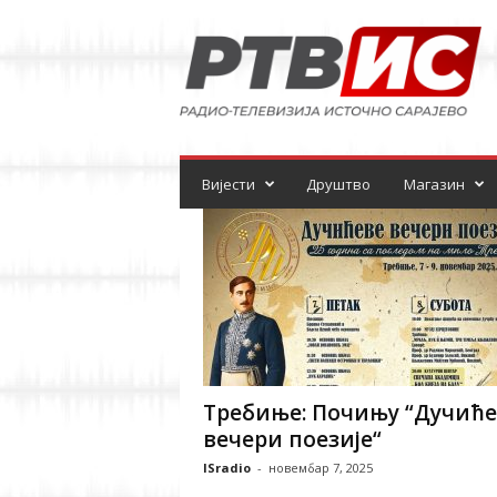
Р
а
д
и
о
-
т
е
Вијести
Друштво
Магазин
л
е
в
и
з
и
ј
а
Требиње: Почињу “Дучиће
вечери поезије“
ISradio
-
новембар 7, 2025