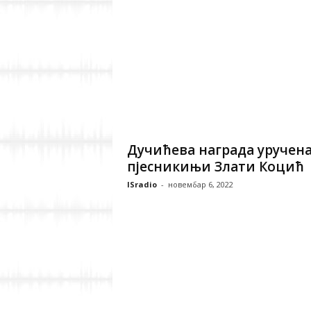
Дучићева награда уручен
пјесникињи Злати Коцић
ISradio
-
новембар 6, 2022