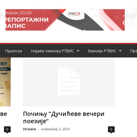
Прилози
Најаве емисија РТВИС
Емисије РТВИС
Пре
ве
Почињу “Дучићеве вечери
поезије“
ISradio
-
новембар 3, 2023
0
0