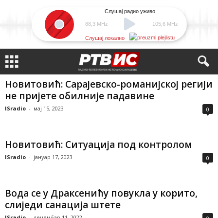
Слушај радио уживо
88,3 MHz
105,6 MHz
Слушај локално
Новитовић: Сарајевско-романијској регији
не пријете обилније падавине
ISradio
-
мај 15, 2023
0
Новитовић: Ситуација под контролом
ISradio
-
јануар 17, 2023
0
Вода се у Драксенићу повукла у корито,
слиједи санација штете
ISradio
-
децембар 11, 2022