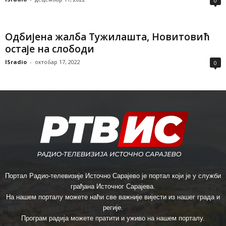
0
Одбијена жалба Тужилашта, Новитовић
остаје на слободи
ISradio
-
октобар 17, 2022
0
Портал Радио-телевизије Источно Сарајево је портал који је у служби
грађана Источног Сарајева.
На нашем порталу можете наћи све важније вијести из нашег града и
регије.
Програм радија можете пратити и уживо на нашем порталу.