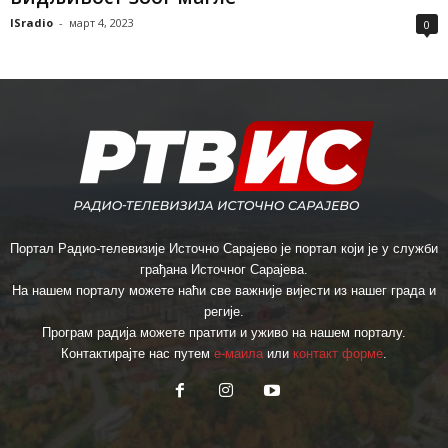
ISradio
-
март 4, 2023
0
Портал Радио-телевизије Источно Сарајево је портал који је у служби
грађана Источног Сарајева.
На нашем порталу можете наћи све важније вијести из нашег града и
регије.
Програм радија можете пратити и уживо на нашем порталу.
Контактирајте нас путем
е-маила
или
контакт форме
.