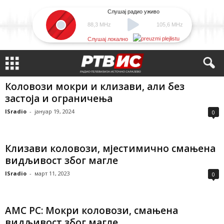
Слушај радио уживо
88,3 MHz
105,6 MHz
Слушај локално
Коловози мокри и клизави, али без
застоја и ограничења
ISradio
-
јануар 19, 2024
0
Клизави коловози, мјестимично смањена
видљивост због магле
ISradio
-
март 11, 2023
0
АМС РС: Мокри коловози, смањена
видљивост због магле