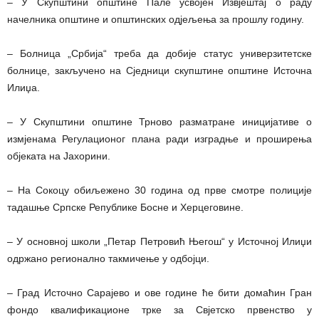
– У Скупштини општине Пале усвојен Извјештај о раду
начелника општине и општинских одјељења за прошлу годину.
– Болница „Србија“ треба да добије статус универзитетске
болнице, закључено на Сједници скупштине општине Источна
Илиџа.
– У Скупштини општине Трново разматране иницијативе о
измјенама Регулационог плана ради изградње и проширења
објеката на Јахорини.
– На Сокоцу обиљежено 30 година од прве смотре полиције
тадашње Српске Републике Босне и Херцеговине.
– У основној школи „Петар Петровић Његош“ у Источној Илиџи
одржано регионално такмичење у одбојци.
– Град Источно Сарајево и ове године ће бити домаћин Гран
фондо квалификационе трке за Свјетско првенство у