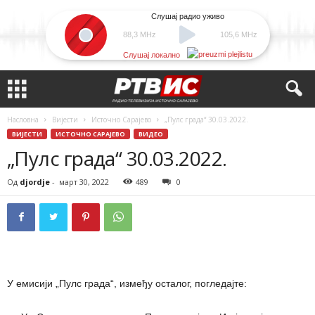
Слушај радио уживо
88,3 MHz
105,6 MHz
Слушај локално
Насловна
Вијести
Источно Сарајево
„Пулс града“ 30.03.2022.
ВИЈЕСТИ
ИСТОЧНО САРАЈЕВО
ВИДЕО
„Пулс града“ 30.03.2022.
Од
djordje
-
март 30, 2022
489
0
У емисији „Пулс града“, између осталог, погледајте: