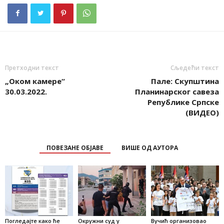
Претходни текст
Сљедећи текст
„Оком камере“
Пале: Скупштина
30.03.2022.
Планинарског савеза
Републике Српске
(ВИДЕО)
ПОВЕЗАНЕ ОБЈАВЕ
ВИШЕ ОД АУТОРА
Погледајте како ће
Окружни суд у
Вучић организовао