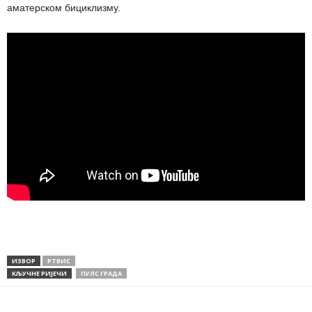
аматерском бициклизму.
ИЗВОР
РТВИС
КЉУЧНЕ РИЈЕЧИ
ПУЛС ГРАДА