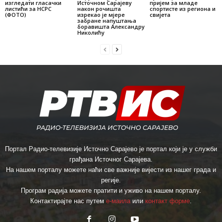
изгледати гласачки
Источном Сарајеву
пријем за младе
листићи за НСРС
након рочишта
спортисте из региона и
(ФОТО)
изрекао je мјере
свијета
забране напуштања
боравишта Александру
Николићу
Портал Радио-телевизије Источно Сарајево је портал који је у служби
грађана Источног Сарајева.
На нашем порталу можете наћи све важније вијести из нашег града и
регије.
Програм радија можете пратити и уживо на нашем порталу.
Контактирајте нас путем
е-маила
или
контакт форме
.