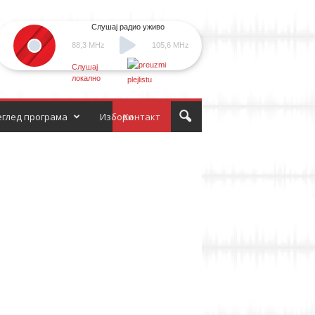
Слушај радио уживо
88,3 MHz
105,6 MHz
Слушај
локално
глед програма
Избори
Контакт