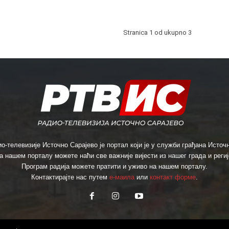
Stranica 1 od ukupno 3
о-телевизије Источно Сарајево је портал који је у служби грађана Источн
а нашем порталу можете наћи све важније вијести из нашег града и региј
Програм радија можете пратити и уживо на нашем порталу.
Контактирајте нас путем
е-маила
или
контакт форме
.