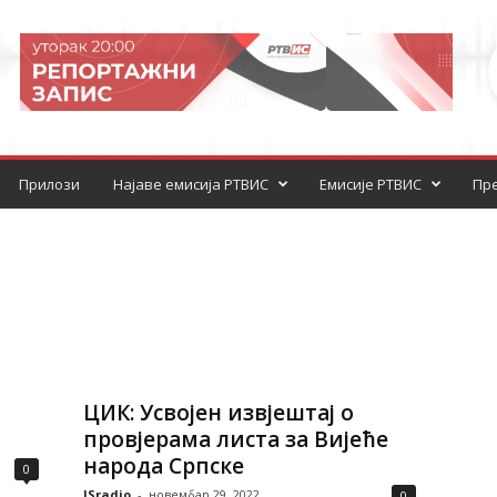
Прилози
Најаве емисија РТВИС
Емисије РТВИС
Пре
ЦИК: Усвојен извјештај о
провјерама листа за Вијеће
народа Српске
0
ISradio
-
новембар 29, 2022
0