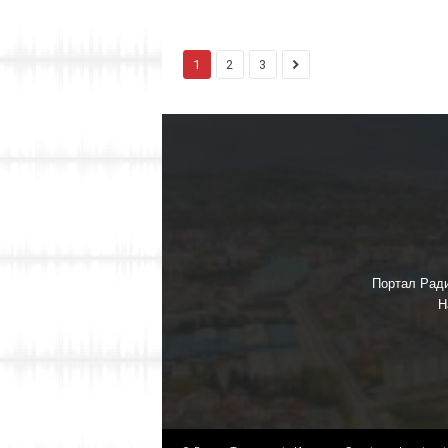
1
2
3
Портал Ради
Н