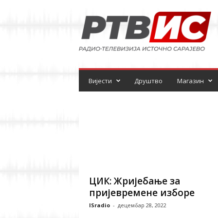
Р
а
д
и
о
-
т
е
Вијести
Друштво
Магазин
л
е
в
и
з
и
ј
а
ЦИК: Жријебање за
пријевремене изборе
ISradio
-
децембар 28, 2022