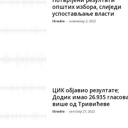
Потврђени резултати
општих избора, слиједи
успостављање власти
ISradio
-
новембар 2, 2022
ЦИК објавио резултате;
Додик имао 26.935 гласов
више од Тривићеве
ISradio
-
октобар 27, 2022