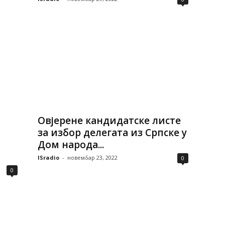
Овјерене кандидатске листе
за избор делегата из Српске у
Дом народа...
ISradio
-
новембар 23, 2022
0
0