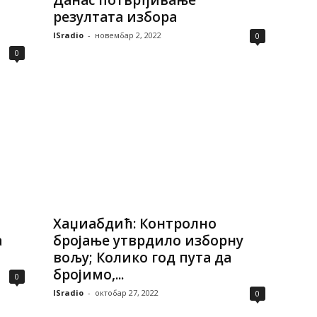
Данас потврђивање
резултата избора
ISradio
-
новембар 2, 2022
0
0
Хаџиабдић: Контролно
а
бројање утврдило изборну
вољу; Колико год пута да
бројимо,...
0
ISradio
-
октобар 27, 2022
0