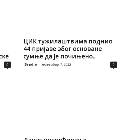
ЦИК тужилаштвима поднио
44 пријаве због основане
ске
сумње да је почињено...
ISradio
-
новембар 7, 2022
0
0