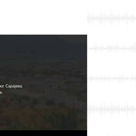
ог Сарајева.
е.